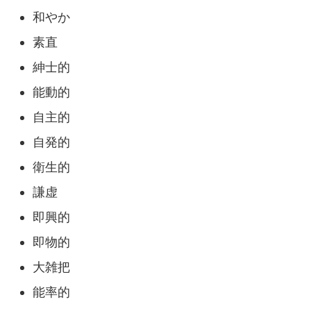
和やか
素直
紳士的
能動的
自主的
自発的
衛生的
謙虚
即興的
即物的
大雑把
能率的