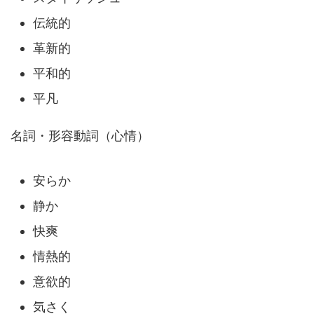
伝統的
革新的
平和的
平凡
名詞・形容動詞（心情）
安らか
静か
快爽
情熱的
意欲的
気さく