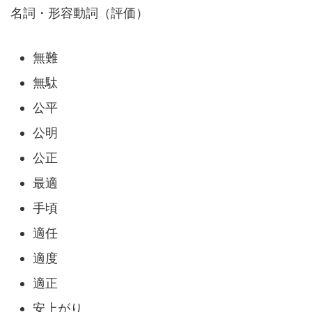
名詞・形容動詞（評価）
無難
無駄
公平
公明
公正
最適
手頃
適任
適度
適正
安上がり