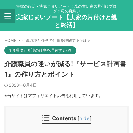
実家の終活・実家じまいノート！親の古い家の片付けブロ
グ＆母の身終い
実家じまいノート【実家の片付けと親
と終活】
HOME
>
介護環境と介護の仕事を理解する(移)
>
介護環境と介護の仕事を理解する(移)
介護職員の迷いが減る!『サービス計画書
1』の作り方とポイント
2023年8月4日
※当サイトはアフィリエイト広告を利用しています。
Contents
[
hide
]