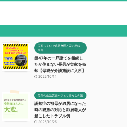
実家じまいで遺品整理と家の相続
売却
築47年の一戸建てを相続し
たが住まない長男が実家を売
却【母親が介護施設に入所】
2025/10/14
老親の生活支援やひとり暮らし介護
認知症の祖母が独居になった
時の親族の対応と独居老人が
起こしたトラブル例
2025/10/25