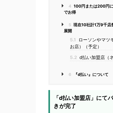
4
100円または200
でお得
5
現在10社計1万9千
展開
5.1
ローソンやマツ
お店）（予定）
5.2
d払い加盟店（
6
『d払い』について
「d払い加盟店」にて
きが完了