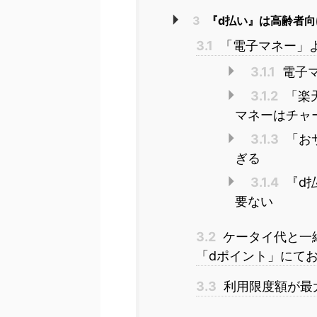
3
『d払い』は高齢者向
3.1
「電子マネー」
3.1.1
電子マ
3.1.2
「楽天
マネーはチャ
3.1.3
「お
ぎる
3.1.4
『d
要ない
3.2
ケータイ代と一
「dポイント」にて
3.3
利用限度額が最