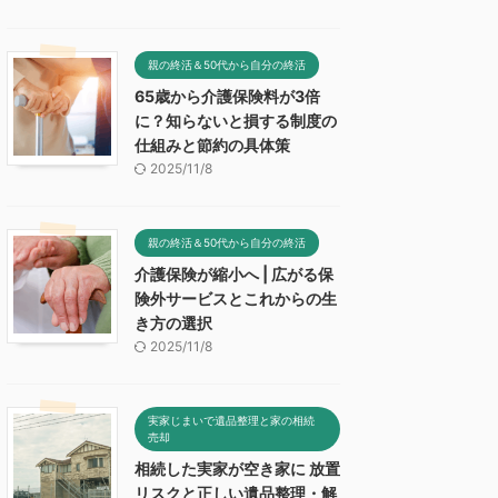
親の終活＆50代から自分の終活
65歳から介護保険料が3倍
に？知らないと損する制度の
仕組みと節約の具体策
2025/11/8
親の終活＆50代から自分の終活
介護保険が縮小へ | 広がる保
険外サービスとこれからの生
き方の選択
2025/11/8
実家じまいで遺品整理と家の相続
売却
相続した実家が空き家に 放置
リスクと正しい遺品整理・解