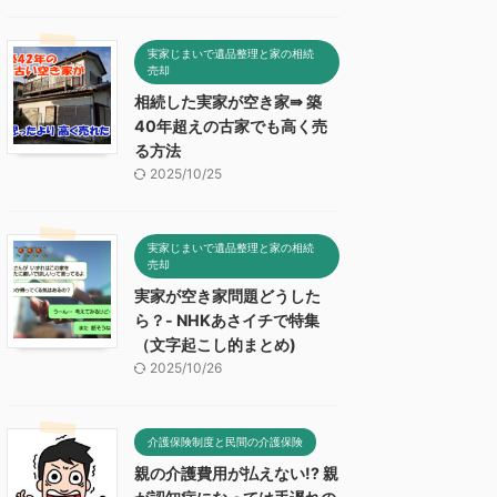
実家じまいで遺品整理と家の相続
売却
相続した実家が空き家⇛ 築
40年超えの古家でも高く売
る方法
2025/10/25
実家じまいで遺品整理と家の相続
売却
実家が空き家問題どうした
ら？- NHKあさイチで特集
（文字起こし的まとめ)
2025/10/26
介護保険制度と民間の介護保険
親の介護費用が払えない!? 親