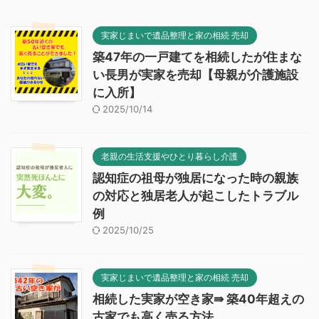
実家じまいで遺品整理と家の相続 売却
築47年の一戸建てを相続したが住まな
い長男が実家を売却【母親が介護施設
に入所】
2025/10/14
老親の生活支援やひとり暮らし介護
認知症の祖母が独居になった時の親族
の対応と独居老人が起こしたトラブル
例
2025/10/25
実家じまいで遺品整理と家の相続 売却
相続した実家が空き家⇛ 築40年超えの
古家でも高く売る方法