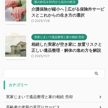
親の終活＆50代から自分の終活
介護保険が縮小へ | 広がる保険外サービ
スとこれからの生き方の選択
2025/11/8
実家じまいで遺品整理と家の相続 売却
相続した実家が空き家に 放置リスクと
正しい遺品整理・解体の進め方を解説
2025/11/7
カテゴリー
実家じまいで遺品整理と家の相続 売却
高齢者の老親の見守りサービス