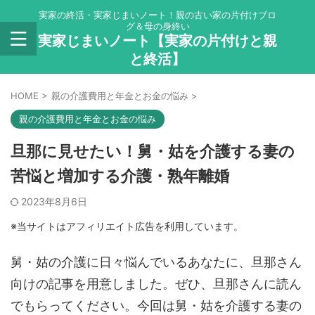
実家の終活・実家じまいノート！親の古い家の片付けブロ
グ＆母の身終い
実家じまいノート【実家の片付けと親
と終活】
HOME
>
親の介護費用と年金とお金の悩み
>
親の介護費用と年金とお金の悩み
旦那に見せたい！舅・姑を介護する妻の
苦悩と増加する介護・熟年離婚
2023年8月6日
※当サイトはアフィリエイト広告を利用しています。
舅・姑の介護に日々悩んでいるあなたに、旦那さん
向けの記事を用意しました。ぜひ、旦那さんに読ん
でもらってください。今回は舅・姑を介護する妻の