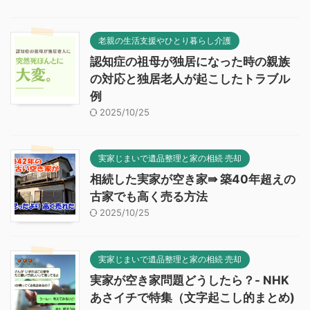
老親の生活支援やひとり暮らし介護
認知症の祖母が独居になった時の親族
の対応と独居老人が起こしたトラブル
例
2025/10/25
実家じまいで遺品整理と家の相続 売却
相続した実家が空き家⇛ 築40年超えの
古家でも高く売る方法
2025/10/25
実家じまいで遺品整理と家の相続 売却
実家が空き家問題どうしたら？- NHK
あさイチで特集（文字起こし的まとめ)