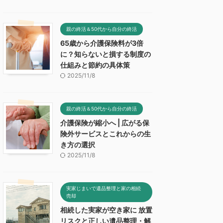
親の終活＆50代から自分の終活
65歳から介護保険料が3倍
に？知らないと損する制度の
仕組みと節約の具体策
2025/11/8
親の終活＆50代から自分の終活
介護保険が縮小へ | 広がる保
険外サービスとこれからの生
き方の選択
2025/11/8
実家じまいで遺品整理と家の相続
売却
相続した実家が空き家に 放置
リスクと正しい遺品整理・解