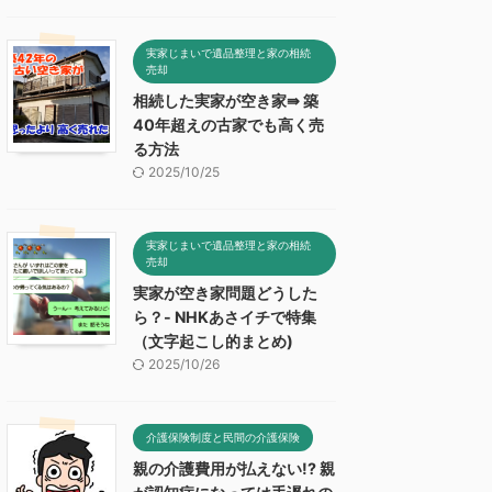
実家じまいで遺品整理と家の相続
売却
相続した実家が空き家⇛ 築
40年超えの古家でも高く売
る方法
2025/10/25
実家じまいで遺品整理と家の相続
売却
実家が空き家問題どうした
ら？- NHKあさイチで特集
（文字起こし的まとめ)
2025/10/26
介護保険制度と民間の介護保険
親の介護費用が払えない!? 親