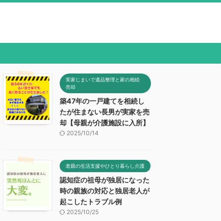
実家じまいで遺品整理と家の相続
売却
築47年の一戸建てを相続し
たが住まない長男が実家を売
却【母親が介護施設に入所】
2025/10/14
老親の生活支援やひとり暮らし介護
認知症の祖母が独居になった
時の親族の対応と独居老人が
起こしたトラブル例
2025/10/25