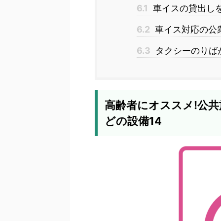
6.1
車イスの貸出し
6.2
車イス対応の公
6.3
タクシーのりば
高齢者にオススメ!公
どの設備14