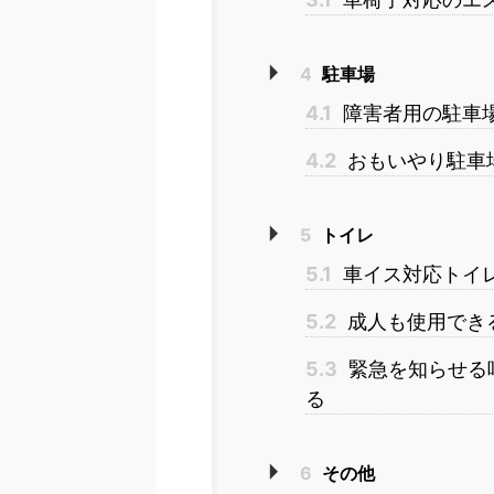
4
駐車場
4.1
障害者用の駐車
4.2
おもいやり駐車
5
トイレ
5.1
車イス対応トイ
5.2
成人も使用でき
5.3
緊急を知らせる
る
6
その他