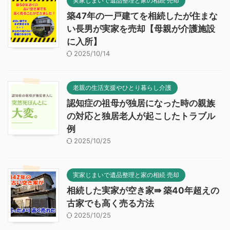
実家じまいで遺品整理と家の相続 売却
築47年の一戸建てを相続したが住まな
い長男が実家を売却【母親が介護施設
に入所】
2025/10/14
老親の生活支援やひとり暮らし介護
認知症の祖母が独居になった時の親族
の対応と独居老人が起こしたトラブル
例
2025/10/25
実家じまいで遺品整理と家の相続 売却
相続した実家が空き家⇛ 築40年超えの
古家でも高く売る方法
2025/10/25