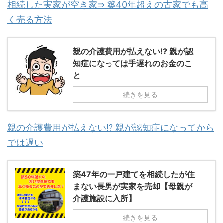
相続した実家が空き家⇛ 築40年超えの古家でも高
く売る方法
親の介護費用が払えない!? 親が認
知症になっては手遅れのお金のこ
と
続きを見る
親の介護費用が払えない!? 親が認知症になってから
では遅い
築47年の一戸建てを相続したが住
まない長男が実家を売却【母親が
介護施設に入所】
続きを見る