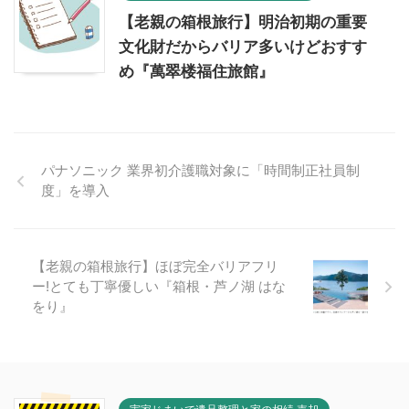
【老親の箱根旅行】明治初期の重要
文化財だからバリア多いけどおすす
め『萬翠楼福住旅館』
パナソニック 業界初介護職対象に「時間制正社員制
度」を導入
【老親の箱根旅行】ほぼ完全バリアフリ
ー!とても丁寧優しい『箱根・芦ノ湖 はな
をり』