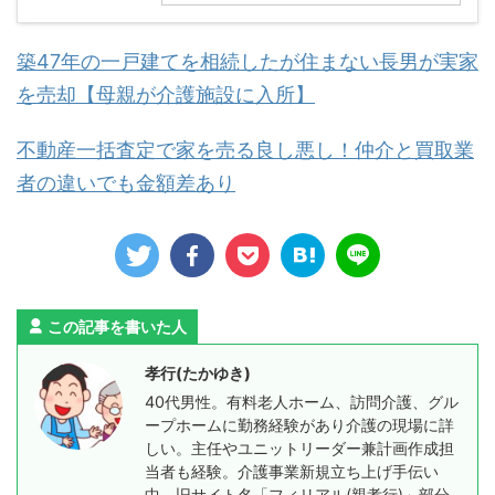
築47年の一戸建てを相続したが住まない長男が実家
を売却【母親が介護施設に入所】
不動産一括査定で家を売る良し悪し！仲介と買取業
者の違いでも金額差あり
この記事を書いた人
孝行(たかゆき)
40代男性。有料老人ホーム、訪問介護、グル
ープホームに勤務経験があり介護の現場に詳
しい。主任やユニットリーダー兼計画作成担
当者も経験。介護事業新規立ち上げ手伝い
中。旧サイト名「フィリアル(親孝行)」部分