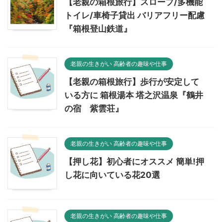
【老親の箱根旅行】スロープ/多機能
トイレ/車椅子貸出 バリアフリー配慮
『箱根登山鉄道』
老親の生きがい 高齢者の趣味や仕事
【老親の箱根旅行】歩行が安定して
いる方に 箱根湯本 塔之沢温泉『鶴井
の宿 紫雲荘』
老親の生きがい 高齢者の趣味や仕事
【押し花】初心者にオススメ 簡単!押
し花に向いている花20選
老親の生きがい 高齢者の趣味や仕事