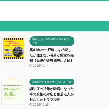
実家じまいで遺品整理と家の相続
売却
築47年の一戸建てを相続し
たが住まない長男が実家を売
却【母親が介護施設に入所】
2025/10/14
老親の生活支援やひとり暮らし介護
認知症の祖母が独居になった
時の親族の対応と独居老人が
起こしたトラブル例
2025/10/25