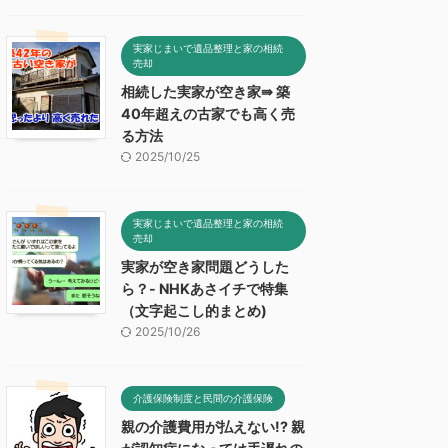
実家じまいで遺品整理と家の相続
売却
相続した実家が空き家⇛ 築
40年超えの古家でも高く売
る方法
2025/10/25
実家じまいで遺品整理と家の相続
売却
実家が空き家問題どうした
ら？- NHKあさイチで特集
（文字起こし的まとめ)
2025/10/26
介護保険制度と民間の介護保険
親の介護費用が払えない!? 親