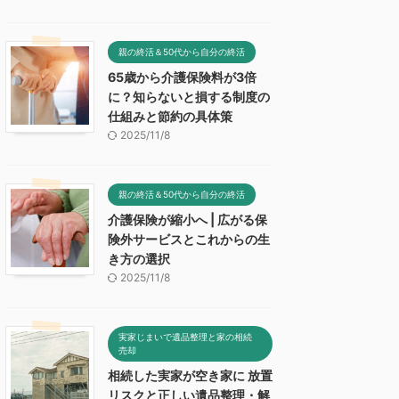
親の終活＆50代から自分の終活
65歳から介護保険料が3倍
に？知らないと損する制度の
仕組みと節約の具体策
2025/11/8
親の終活＆50代から自分の終活
介護保険が縮小へ | 広がる保
険外サービスとこれからの生
き方の選択
2025/11/8
実家じまいで遺品整理と家の相続
売却
相続した実家が空き家に 放置
リスクと正しい遺品整理・解