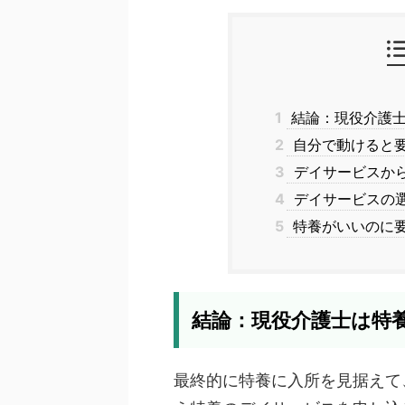
1
結論：現役介護士
2
自分で動けると要
3
デイサービスか
4
デイサービスの
5
特養がいいのに要
結論：現役介護士は特
最終的に特養に入所を見据えて