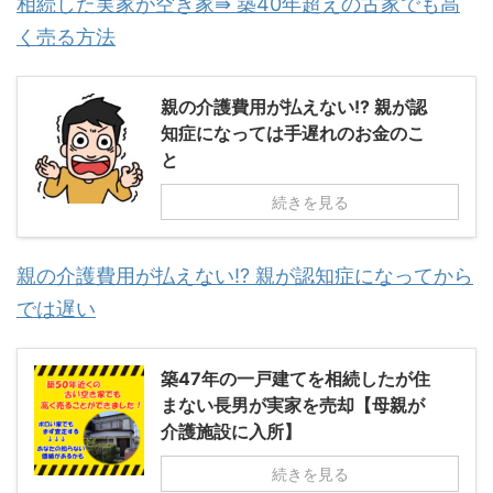
相続した実家が空き家⇛ 築40年超えの古家でも高
く売る方法
親の介護費用が払えない!? 親が認
知症になっては手遅れのお金のこ
と
続きを見る
親の介護費用が払えない!? 親が認知症になってから
では遅い
築47年の一戸建てを相続したが住
まない長男が実家を売却【母親が
介護施設に入所】
続きを見る