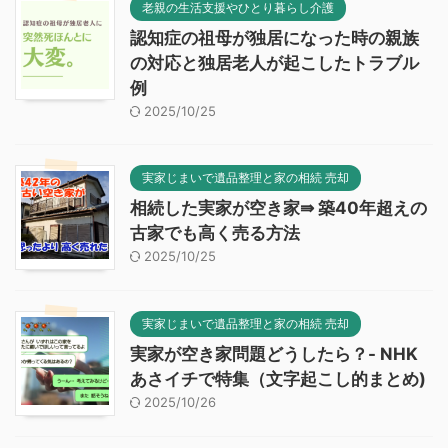
老親の生活支援やひとり暮らし介護
認知症の祖母が独居になった時の親族
の対応と独居老人が起こしたトラブル
例
2025/10/25
実家じまいで遺品整理と家の相続 売却
相続した実家が空き家⇛ 築40年超えの
古家でも高く売る方法
2025/10/25
実家じまいで遺品整理と家の相続 売却
実家が空き家問題どうしたら？- NHK
あさイチで特集（文字起こし的まとめ)
2025/10/26