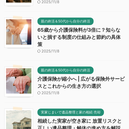
2025/11/8
親の終活＆50代から自分の終活
65歳から介護保険料が3倍に？知らな
いと損する制度の仕組みと節約の具体
策
2025/11/8
親の終活＆50代から自分の終活
介護保険が縮小へ | 広がる保険外サービ
スとこれからの生き方の選択
2025/11/8
実家じまいで遺品整理と家の相続 売却
相続した実家が空き家に 放置リスクと
正しい遺品整理・解体の進め方を解説