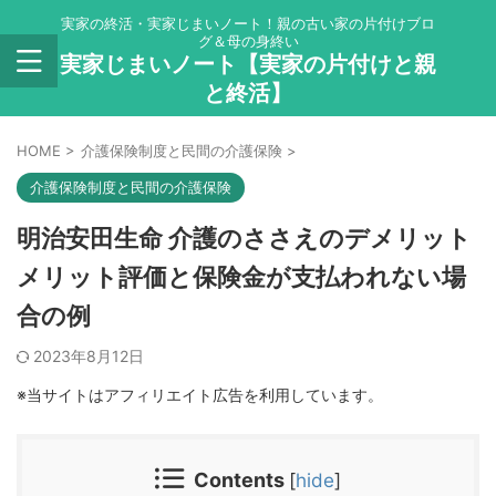
実家の終活・実家じまいノート！親の古い家の片付けブロ
グ＆母の身終い
実家じまいノート【実家の片付けと親
と終活】
HOME
>
介護保険制度と民間の介護保険
>
介護保険制度と民間の介護保険
明治安田生命 介護のささえのデメリット
メリット評価と保険金が支払われない場
合の例
2023年8月12日
※当サイトはアフィリエイト広告を利用しています。
Contents
[
hide
]