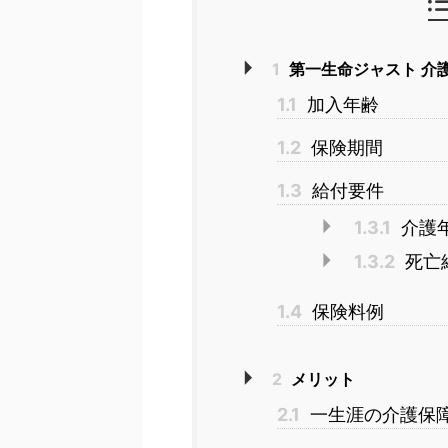
1
第一生命ジャスト 介
1.1
加入年齢
1.2
保険期間
1.3
給付要件
1.3.1
介護
1.3.2
死亡
1.4
保険料例
2
メリット
2.1
一生涯の介護保