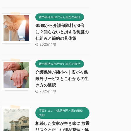
親の終活＆50代から自分の終活
65歳から介護保険料が3倍
に？知らないと損する制度の
仕組みと節約の具体策
2025/11/8
親の終活＆50代から自分の終活
介護保険が縮小へ | 広がる保
険外サービスとこれからの生
き方の選択
2025/11/8
実家じまいで遺品整理と家の相続
売却
相続した実家が空き家に 放置
リスクと正しい遺品整理・解