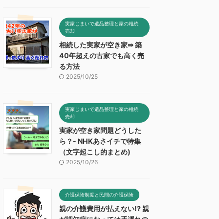
実家じまいで遺品整理と家の相続
売却
相続した実家が空き家⇛ 築
40年超えの古家でも高く売
る方法
2025/10/25
実家じまいで遺品整理と家の相続
売却
実家が空き家問題どうした
ら？- NHKあさイチで特集
（文字起こし的まとめ)
2025/10/26
介護保険制度と民間の介護保険
親の介護費用が払えない!? 親