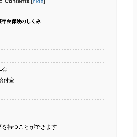
Contents
[
hide
]
護年金保険のしくみ
年金
給付金
障を持つことができます