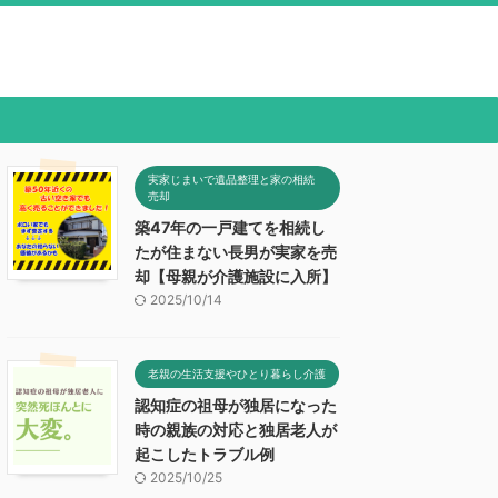
実家じまいで遺品整理と家の相続
売却
築47年の一戸建てを相続し
たが住まない長男が実家を売
却【母親が介護施設に入所】
2025/10/14
老親の生活支援やひとり暮らし介護
認知症の祖母が独居になった
時の親族の対応と独居老人が
起こしたトラブル例
2025/10/25