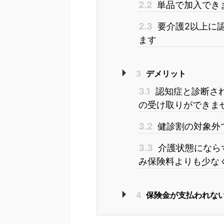
2.2
単品で加入でき
2.3
要介護2以上に
ます
3
デメリット
3.1
認知症と診断さ
の受け取りができま
3.2
健診割の対象外
3.3
介護状態になら
み保険料よりも少な
4
保険金が支払われな