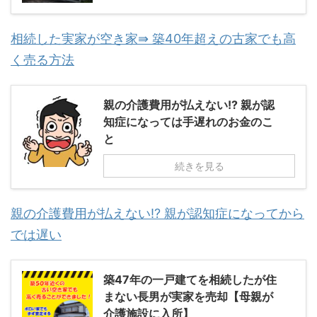
相続した実家が空き家⇛ 築40年超えの古家でも高
く売る方法
親の介護費用が払えない!? 親が認
知症になっては手遅れのお金のこ
と
続きを見る
親の介護費用が払えない!? 親が認知症になってから
では遅い
築47年の一戸建てを相続したが住
まない長男が実家を売却【母親が
介護施設に入所】