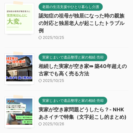
老親の生活支援やひとり暮らし介護
認知症の祖母が独居になった時の親族
の対応と独居老人が起こしたトラブル
例
2025/10/25
実家じまいで遺品整理と家の相続 売却
相続した実家が空き家⇛ 築40年超えの
古家でも高く売る方法
2025/10/25
実家じまいで遺品整理と家の相続 売却
実家が空き家問題どうしたら？- NHK
あさイチで特集（文字起こし的まとめ)
2025/10/26