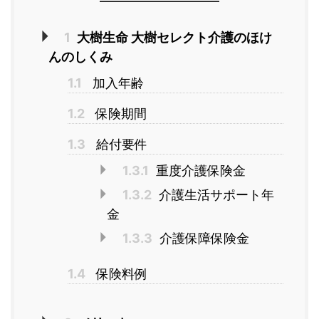
1
大樹生命 大樹セレクト介護のほけ
んのしくみ
1.1
加入年齢
1.2
保険期間
1.3
給付要件
1.3.1
重度介護保険金
1.3.2
介護生活サポート年
金
1.3.3
介護保障保険金
1.4
保険料例