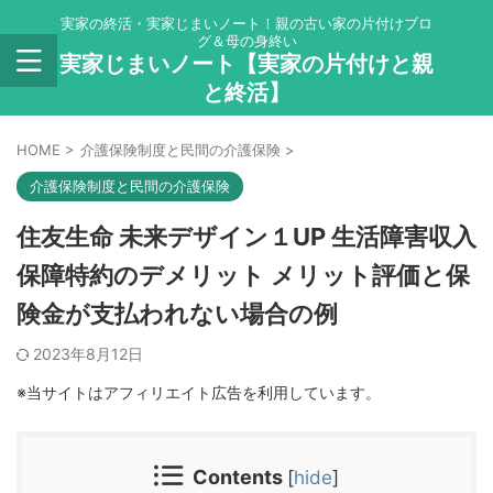
実家の終活・実家じまいノート！親の古い家の片付けブロ
グ＆母の身終い
実家じまいノート【実家の片付けと親
と終活】
HOME
>
介護保険制度と民間の介護保険
>
介護保険制度と民間の介護保険
住友生命 未来デザイン１UP 生活障害収入
保障特約のデメリット メリット評価と保
険金が支払われない場合の例
2023年8月12日
※当サイトはアフィリエイト広告を利用しています。
Contents
[
hide
]