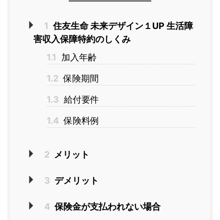
1
住友生命 未来デザイン１UP 生活障
害収入保障特約のしくみ
1.1
加入年齢
1.2
保険期間
1.3
給付要件
1.4
保険料例
2
メリット
3
デメリット
4
保険金が支払われない場合